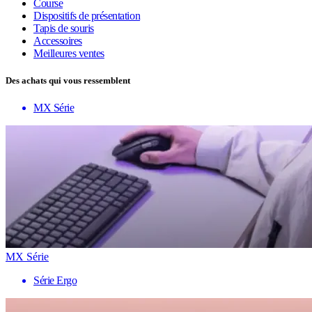
Course
Dispositifs de présentation
Tapis de souris
Accessoires
Meilleures ventes
Des achats qui vous ressemblent
MX Série
MX Série
Série Ergo