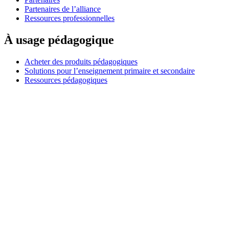
Partenaires de l’alliance
Ressources professionnelles
À usage pédagogique
Acheter des produits pédagogiques
Solutions pour l’enseignement primaire et secondaire
Ressources pédagogiques
Assistance
Assistance individuelle
Assistance gaming
Assistance aux entreprises et à l'éducation
Nous contacter
Pièces de rechange
Suivre votre commande
Retours et annulations
Logiciels
G HUB pour le gaming et le streaming