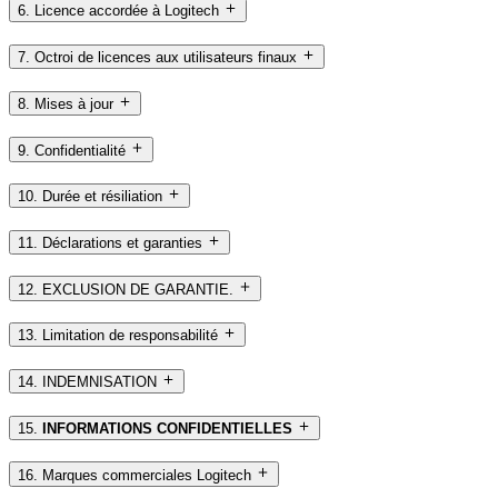
6. Licence accordée à Logitech
7. Octroi de licences aux utilisateurs finaux
8. Mises à jour
9. Confidentialité
10. Durée et résiliation
11. Déclarations et garanties
12. EXCLUSION DE GARANTIE.
13. Limitation de responsabilité
14. INDEMNISATION
15.
INFORMATIONS CONFIDENTIELLES
16. Marques commerciales Logitech