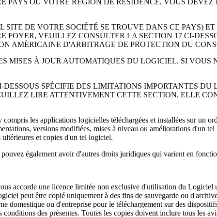
TRE PAYS OU VOTRE RÉGION DE RÉSIDENCE, VOUS DEVE
AL SITE DE VOTRE SOCIÉTÉ SE TROUVE DANS CE PAYS) ET
E FOYER, VEUILLEZ CONSULTER LA SECTION 17 CI-DESS
TION AMÉRICAINE D'ARBITRAGE DE PROTECTION DU CO
S MISES À JOUR AUTOMATIQUES DU LOGICIEL. SI VOUS 
-DESSOUS SPÉCIFIE DES LIMITATIONS IMPORTANTES DU L
 VEUILLEZ LIRE ATTENTIVEMENT CETTE SECTION, ELLE 
compris les applications logicielles téléchargées et installées sur un o
umentations, versions modifiées, mises à niveau ou améliorations d'un te
ltérieures et copies d'un tel logiciel.
pouvez également avoir d'autres droits juridiques qui varient en fonction
s accorde une licence limitée non exclusive d'utilisation du Logiciel 
e Logiciel peut être copié uniquement à des fins de sauvegarde ou d'arch
terne domestique ou d'entreprise pour le téléchargement sur des dispositi
 conditions des présentes. Toutes les copies doivent inclure tous les avis