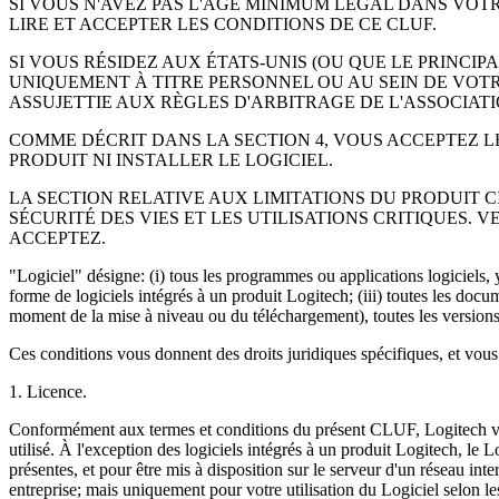
SI VOUS N'AVEZ PAS L'ÂGE MINIMUM LÉGAL DANS VO
LIRE ET ACCEPTER LES CONDITIONS DE CE CLUF.
SI VOUS RÉSIDEZ AUX ÉTATS-UNIS (OU QUE LE PRINCIP
UNIQUEMENT À TITRE PERSONNEL OU AU SEIN DE VOTR
ASSUJETTIE AUX RÈGLES D'ARBITRAGE DE L'ASSOCIA
COMME DÉCRIT DANS LA SECTION 4, VOUS ACCEPTEZ LE
PRODUIT NI INSTALLER LE LOGICIEL.
LA SECTION RELATIVE AUX LIMITATIONS DU PRODUIT CI
SÉCURITÉ DES VIES ET LES UTILISATIONS CRITIQUES.
ACCEPTEZ.
"Logiciel" désigne: (i) tous les programmes ou applications logiciels, y 
forme de logiciels intégrés à un produit Logitech; (iii) toutes les doc
moment de la mise à niveau ou du téléchargement), toutes les versions u
Ces conditions vous donnent des droits juridiques spécifiques, et vous 
1. Licence.
Conformément aux termes et conditions du présent CLUF, Logitech vou
utilisé. À l'exception des logiciels intégrés à un produit Logitech, l
présentes, et pour être mis à disposition sur le serveur d'un réseau in
entreprise; mais uniquement pour votre utilisation du Logiciel selon les