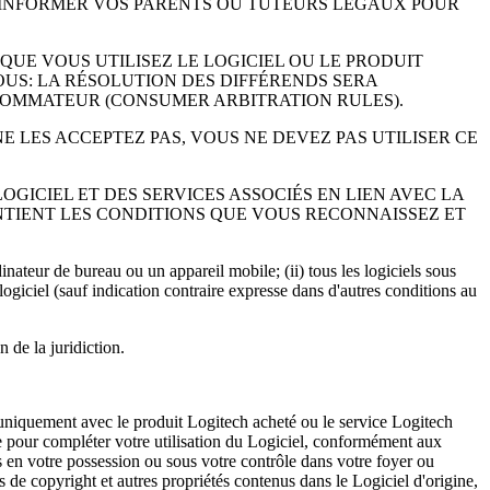
Z INFORMER VOS PARENTS OU TUTEURS LÉGAUX POUR
 QUE VOUS UTILISEZ LE LOGICIEL OU LE PRODUIT
OUS: LA RÉSOLUTION DES DIFFÉRENDS SERA
NSOMMATEUR (CONSUMER ARBITRATION RULES).
NE LES ACCEPTEZ PAS, VOUS NE DEVEZ PAS UTILISER CE
OGICIEL ET DES SERVICES ASSOCIÉS EN LIEN AVEC LA
CONTIENT LES CONDITIONS QUE VOUS RECONNAISSEZ ET
rdinateur de bureau ou un appareil mobile; (ii) tous les logiciels sous
l logiciel (sauf indication contraire expresse dans d'autres conditions au
 de la juridiction.
uniquement avec le produit Logitech acheté ou le service Logitech
ive pour compléter votre utilisation du Logiciel, conformément aux
fs en votre possession ou sous votre contrôle dans votre foyer ou
 de copyright et autres propriétés contenus dans le Logiciel d'origine,