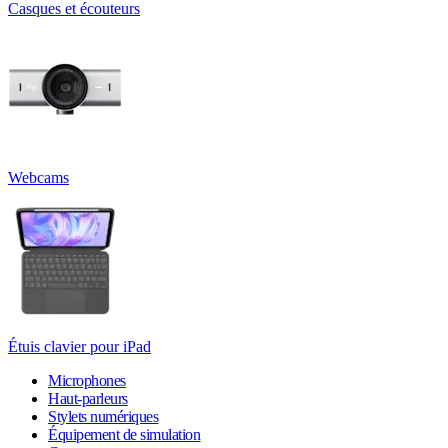
Casques et écouteurs
Webcams
Étuis clavier pour iPad
Microphones
Haut-parleurs
Stylets numériques
Équipement de simulation