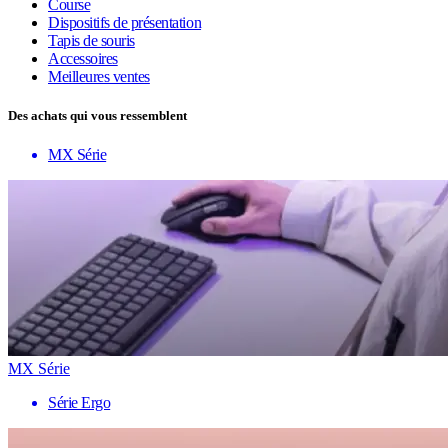
Course
Dispositifs de présentation
Tapis de souris
Accessoires
Meilleures ventes
Des achats qui vous ressemblent
MX Série
MX Série
Série Ergo