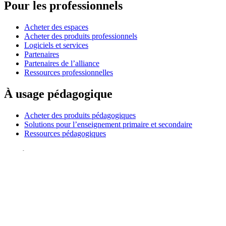
Pour les professionnels
Acheter des espaces
Acheter des produits professionnels
Logiciels et services
Partenaires
Partenaires de l’alliance
Ressources professionnelles
À usage pédagogique
Acheter des produits pédagogiques
Solutions pour l’enseignement primaire et secondaire
Ressources pédagogiques
Assistance
Assistance individuelle
Assistance gaming
Assistance aux entreprises et à l'éducation
Nous contacter
Pièces de rechange
Suivre votre commande