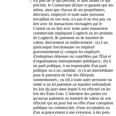
En plus de ce qui précède, et sans limiter ce qui
précède, le Contractant déclare et garantit que lui-
même, ainsi que chacun de ses propriétaires,
directeurs, employés et toute autre personne
travaillant en son nom, n'a pas et ne fera pas, en
lien avec les transactions envisagées par le
Contrat ou en lien avec toute autre transaction
commerciale impliquant Logitech ou les produits
de Logitech, de paiement ou de transfert de
valeur, directement ou indirectement : (a) à un
quelconque fonctionnaire ou employé
gouvernemental (y compris les employés
d'entreprises détenues ou contrôlées par l'État et
d'organisations internationales publiques) ; (b) à
un parti politique, à un responsable d'un parti
politique ou à un candidat ; (c) à un intermédiaire
pour le paiement de l'un des éléments
susmentionnés ; ou (d) à toute autre personne ou
entité si un tel paiement ou transfert enfreindrait
les lois du pays dans lequel il est effectué ou les
lois des États-Unis. L'intention des parties est
qu'aucun paiement ou transfert de valeur ne soit
effectué qui ait pour but ou effet d'une corruption
publique ou commerciale, d'une acceptation ou
d'un acquiescement à une extorsion, à des pots-