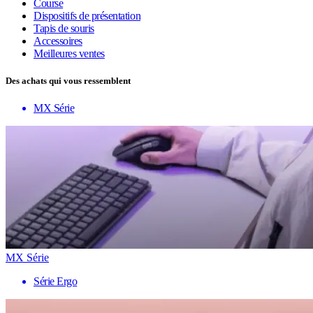
Course
Dispositifs de présentation
Tapis de souris
Accessoires
Meilleures ventes
Des achats qui vous ressemblent
MX Série
MX Série
Série Ergo