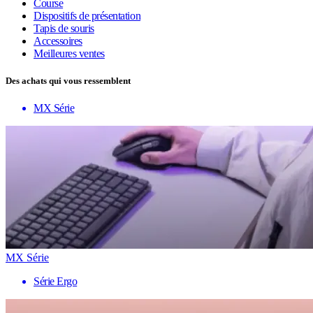
Course
Dispositifs de présentation
Tapis de souris
Accessoires
Meilleures ventes
Des achats qui vous ressemblent
MX Série
MX Série
Série Ergo