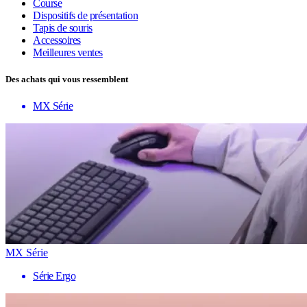
Course
Dispositifs de présentation
Tapis de souris
Accessoires
Meilleures ventes
Des achats qui vous ressemblent
MX Série
MX Série
Série Ergo