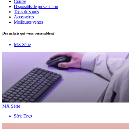
Course
Dispositifs de présentation
Tapis de souris
Accessoires
Meilleures ventes
Des achats qui vous ressemblent
MX Série
MX Série
Série Ergo