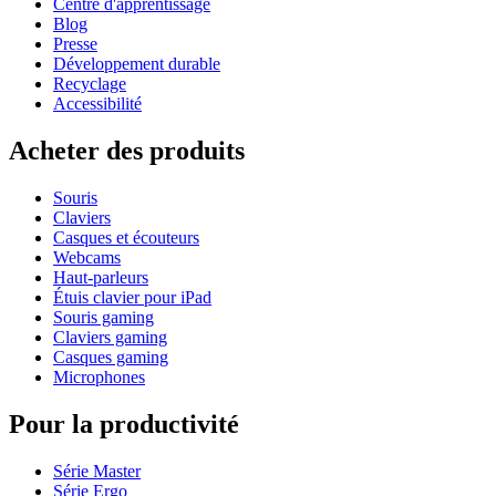
Centre d'apprentissage
Blog
Presse
Développement durable
Recyclage
Accessibilité
Acheter des produits
Souris
Claviers
Casques et écouteurs
Webcams
Haut-parleurs
Étuis clavier pour iPad
Souris gaming
Claviers gaming
Casques gaming
Microphones
Pour la productivité
Série Master
Série Ergo