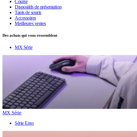
Course
Dispositifs de présentation
Tapis de souris
Accessoires
Meilleures ventes
Des achats qui vous ressemblent
MX Série
MX Série
Série Ergo