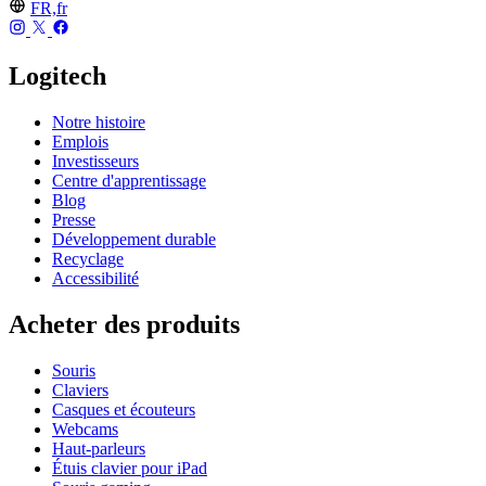
FR,fr
Logitech
Notre histoire
Emplois
Investisseurs
Centre d'apprentissage
Blog
Presse
Développement durable
Recyclage
Accessibilité
Acheter des produits
Souris
Claviers
Casques et écouteurs
Webcams
Haut-parleurs
Étuis clavier pour iPad