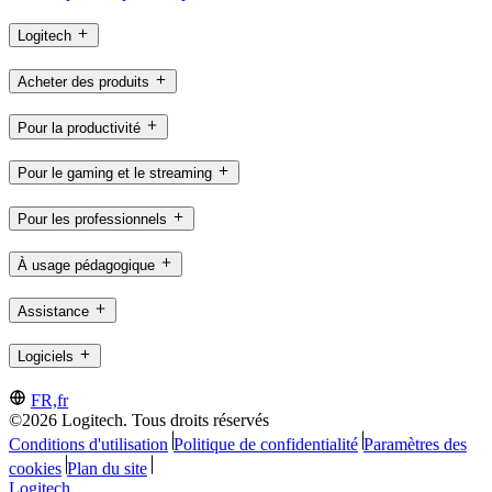
Logitech
Acheter des produits
Pour la productivité
Pour le gaming et le streaming
Pour les professionnels
À usage pédagogique
Assistance
Logiciels
FR,fr
©2026 Logitech. Tous droits réservés
Conditions d'utilisation
Politique de confidentialité
Paramètres des
cookies
Plan du site
Logitech