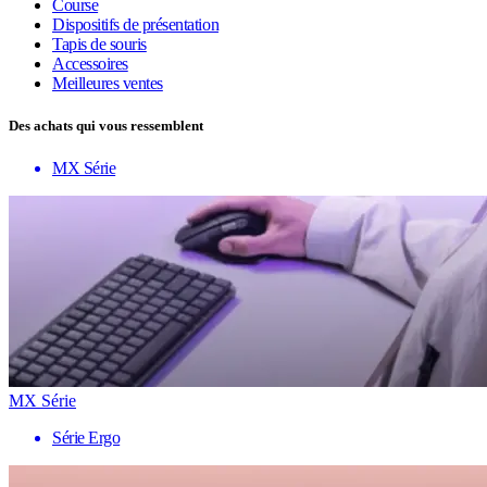
Course
Dispositifs de présentation
Tapis de souris
Accessoires
Meilleures ventes
Des achats qui vous ressemblent
MX Série
MX Série
Série Ergo