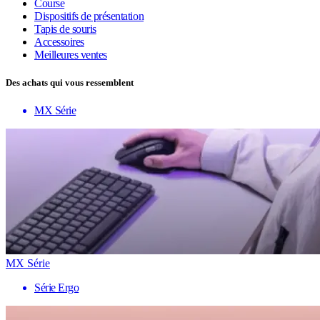
Course
Dispositifs de présentation
Tapis de souris
Accessoires
Meilleures ventes
Des achats qui vous ressemblent
MX Série
MX Série
Série Ergo