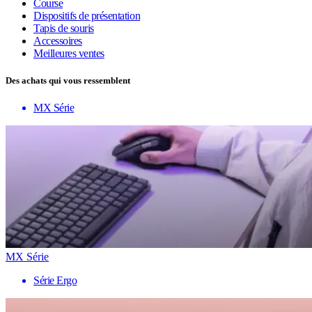
Course
Dispositifs de présentation
Tapis de souris
Accessoires
Meilleures ventes
Des achats qui vous ressemblent
MX Série
MX Série
Série Ergo