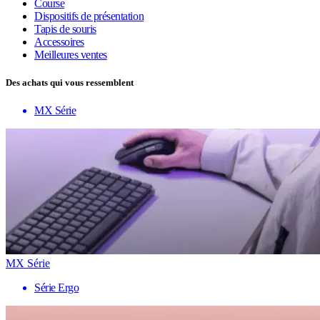
Course
Dispositifs de présentation
Tapis de souris
Accessoires
Meilleures ventes
Des achats qui vous ressemblent
MX Série
MX Série
Série Ergo