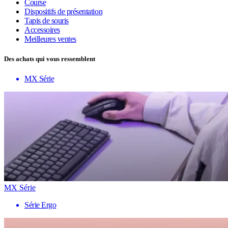
Course
Dispositifs de présentation
Tapis de souris
Accessoires
Meilleures ventes
Des achats qui vous ressemblent
MX Série
MX Série
Série Ergo