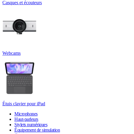
Casques et écouteurs
Webcams
Étuis clavier pour iPad
Microphones
Haut-parleurs
Stylets numériques
Équipement de simulation