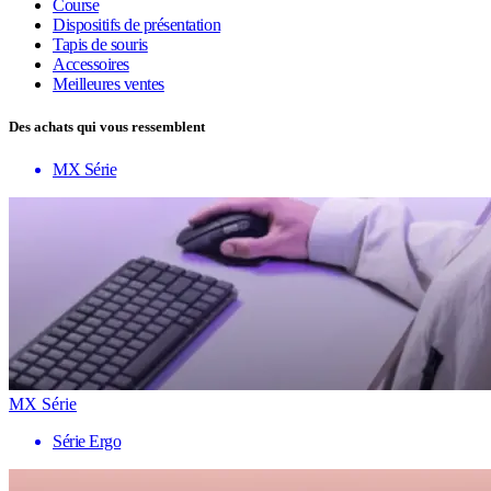
Course
Dispositifs de présentation
Tapis de souris
Accessoires
Meilleures ventes
Des achats qui vous ressemblent
MX Série
MX Série
Série Ergo