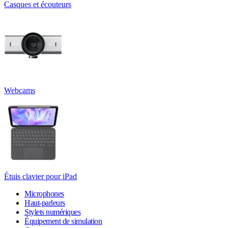
Casques et écouteurs
Webcams
Étuis clavier pour iPad
Microphones
Haut-parleurs
Stylets numériques
Équipement de simulation