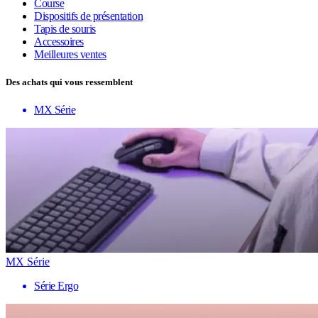
Course
Dispositifs de présentation
Tapis de souris
Accessoires
Meilleures ventes
Des achats qui vous ressemblent
MX Série
MX Série
Série Ergo