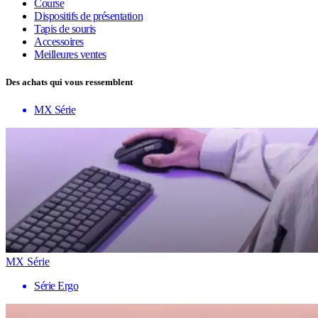
Course
Dispositifs de présentation
Tapis de souris
Accessoires
Meilleures ventes
Des achats qui vous ressemblent
MX Série
MX Série
Série Ergo