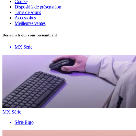
Course
Dispositifs de présentation
Tapis de souris
Accessoires
Meilleures ventes
Des achats qui vous ressemblent
MX Série
MX Série
Série Ergo