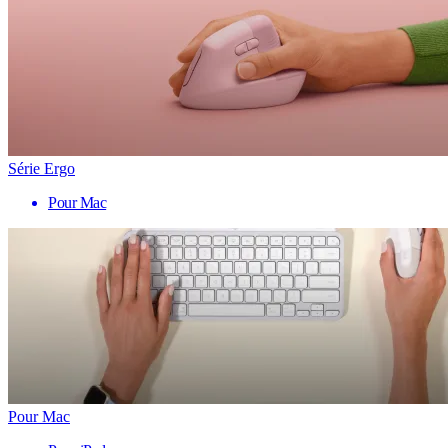
Série Ergo
Pour Mac
Pour Mac