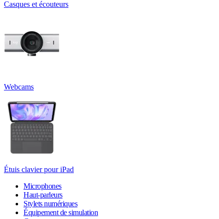
Casques et écouteurs
Webcams
Étuis clavier pour iPad
Microphones
Haut-parleurs
Stylets numériques
Équipement de simulation