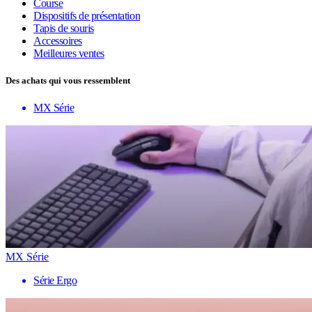
Course
Dispositifs de présentation
Tapis de souris
Accessoires
Meilleures ventes
Des achats qui vous ressemblent
MX Série
MX Série
Série Ergo