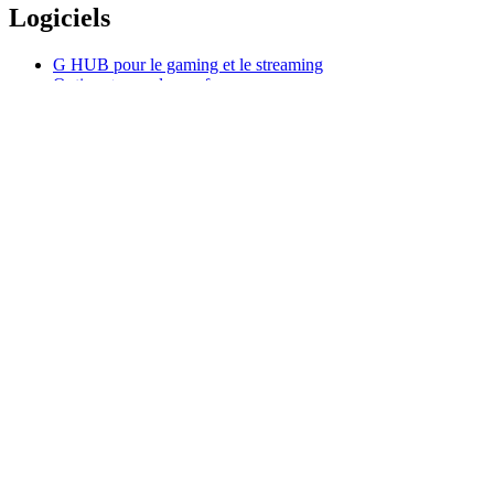
Logiciels
G HUB pour le gaming et le streaming
Options+ pour les performances
Logitech
Acheter des produits
Pour la productivité
Pour le gaming et le streaming
Pour les professionnels
À usage pédagogique
Assistance
Logiciels