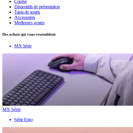
Course
Dispositifs de présentation
Tapis de souris
Accessoires
Meilleures ventes
Des achats qui vous ressemblent
MX Série
MX Série
Série Ergo