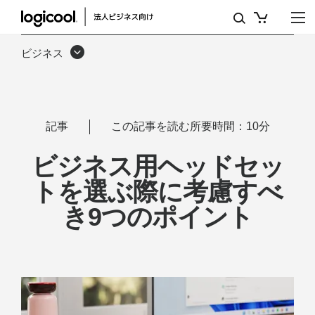
ビ
ジ
ビジネス
ネ
ス
用
記事
この記事を読む所要時間：10分
ヘ
ビジネス用ヘッドセッ
ッ
トを選ぶ際に考慮すべ
ド
き9つのポイント
セ
ッ
ト
を