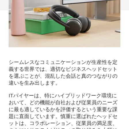
選
ぶ
際
に
考
慮
シームレスなコミュニケーションが生産性を定
す
義する世界では、適切なビジネスヘッドセット
べ
を選ぶことが、混乱した会話と真のつながりの
違いを生み出します。
き
9
ITバイヤーは、特にハイブリッドワーク環境に
おいて、どの機能が自社および従業員のニーズ
つ
に最も適しているかを評価するという重要な課
の
題に直面しています。慎重に選ばれたヘッドセ
ットは、コラボレーション、従業員の満足度、