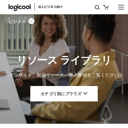
リ
ソ
ビジネス
ー
ス
ラ
リソース ライブラリ
イ
ブ
インサイト、製品リソース、導入事例をご覧ください
ラ
リ
カテゴリ別にブラウズ
|
ロ
ジ