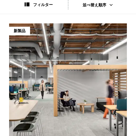
ク
フィルター
並べ替え順序
ー
ル
新製品
ビ
ジ
ネ
ス