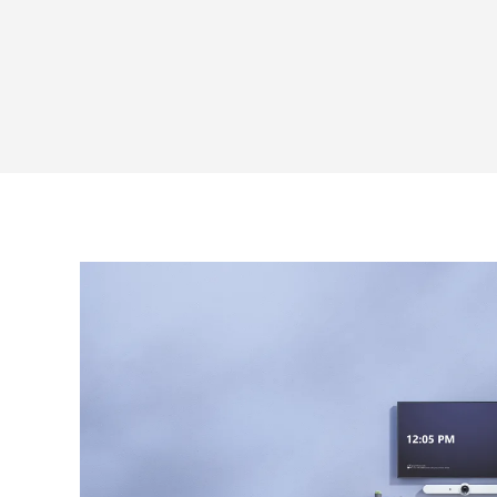
の
評
価