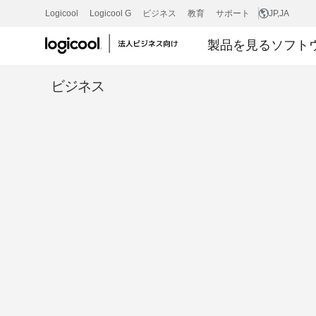
製
Logicool
Logicool G
ビジネス
教育
サポート
JP
,JA
製品を見る
ソフト
品
ビジネス
レ
ビ
ュ
ー：