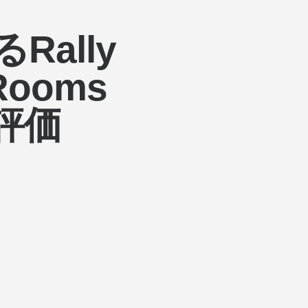
ally
 Rooms
の評価