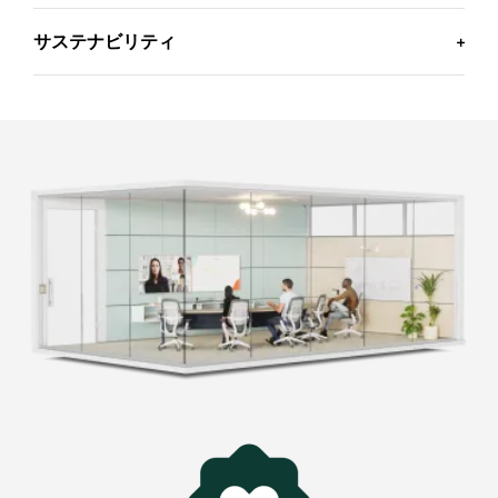
サステナビリティ
ビジネス認定
これは環境に配慮した製品です
お使いのビデオ会議プラットフォームとその機能を活
ロジクールは、より持続可能な世界の実現を目指し
用します。MeetUp 2は、
Microsoft Teams
、
Zoom
、
て、環境フットプリントを最小限に抑え、社会変革の
Google Meet
などの主要なビデオ会議プラットフォー
ペースを速める活動に積極的に取り組んでいます。
ムで動作します *。
サステナビリティイニシアティブの詳細
*
認定
を見る >
再生プラスチックを使用して製造
MeetUp 2のプラスチック部分には、認定済みのポス
い
トコンシューマーリサイクル（PCR）プラスチックが
森
最大62%含まれています。消費者向け電子機器由来の
プラスチックに第2の用途を与え、カーボンフットプ
1
リントを削減しています。
付属品、パッケ