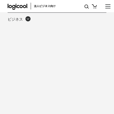
将
来
ビジネス
を
視
野
に
入
れ
た
職
場
の