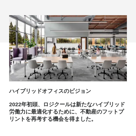
ッ
ド
ワ
ー
ク
の
た
め
の
ハイブリッドオフィスのビジョン
オ
2022年初頭、ロジクールは新たなハイブリッド
フ
労働力に最適化するために、不動産のフットプ
リントを再考する機会を得ました。
ィ