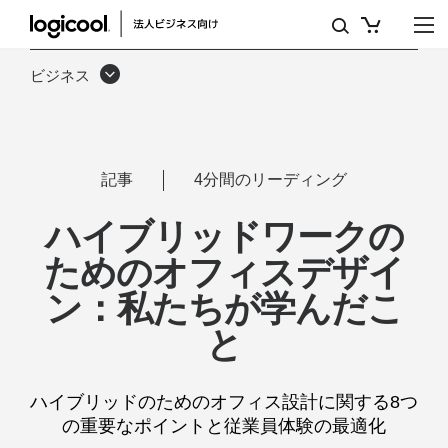
ホ
ワ
ビジネス
イ
ト
ペ
記事
4分間のリーディング
ー
ハイブリッドワークの
パ
ためのオフィスデザイ
ー
ン：私たちが学んだこ
ハ
と
イ
ブ
ハイブリッドのためのオフィス設計に関する8つ
リ
の重要なポイントと従業員体験の最適化