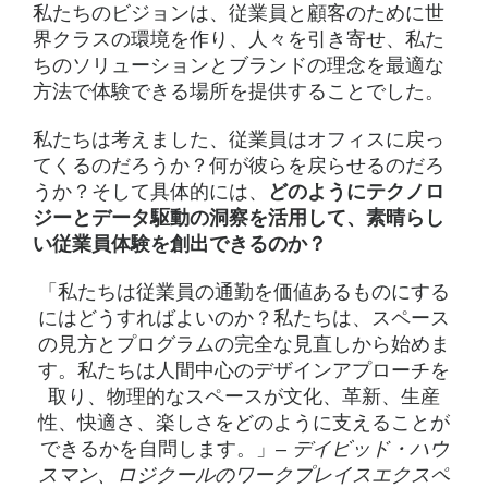
ス
私たちのビジョンは、従業員と顧客のために世
デ
界クラスの環境を作り、人々を引き寄せ、私た
ちのソリューションとブランドの理念を最適な
ザ
方法で体験できる場所を提供することでした。
イ
私たちは考えました、従業員はオフィスに戻っ
ン：
てくるのだろうか？何が彼らを戻らせるのだろ
私
うか？そして具体的には、
どのようにテクノロ
ジーとデータ駆動の洞察を活用して、素晴らし
た
い従業員体験を創出できるのか？
ち
「私たちは従業員の通勤を価値あるものにする
が
にはどうすればよいのか？私たちは、スペース
学
の見方とプログラムの完全な見直しから始めま
す。私たちは人間中心のデザインアプローチを
ん
取り、物理的なスペースが文化、革新、生産
だ
性、快適さ、楽しさをどのように支えることが
できるかを自問します。」
– デイビッド・ハウ
こ
スマン、ロジクールのワークプレイスエクスペ