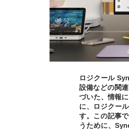
イ
ト
の
使
ロジクール S
用
設備などの関連
づいた、情報に
-
に、ロジクール
す。この記事で
うために、Sy