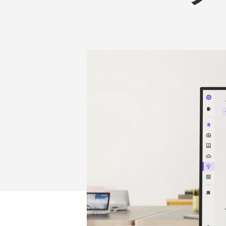
パ
ー
SYNC
イ
ン
サ