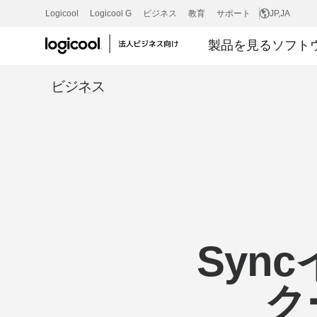
ホ
Logicool
Logicool G
ビジネス
教育
サポート
JP
,JA
製品を見る
ソフト
ワ
ビジネス
イ
ト
ペ
Syn
ー
ク