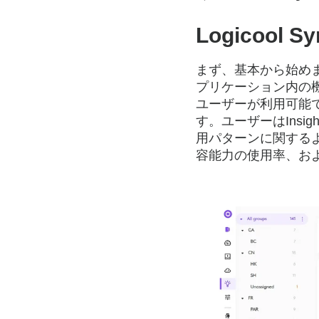
ロ
Logicoo
ジ
まず、基本から始めま
ク
プリケーション内の
ユーザーが利用可能
す。ユーザーはIns
ー
用パターンに関する
容能力の使用率、お
ル
ケ
ー