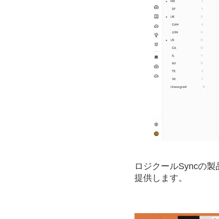
ス
ス
タ
デ
ィ
ロジクールSyncの製品
提供します。