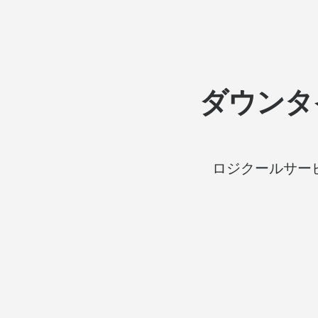
て
の
ダウンタ
ホ
ワ
ロジクールサー
イ
ト