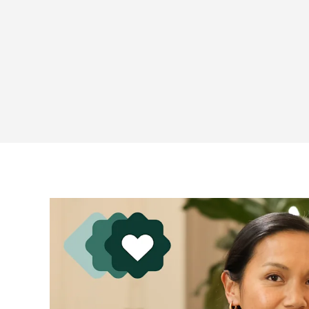
ン
タ
イ
ム
を
最