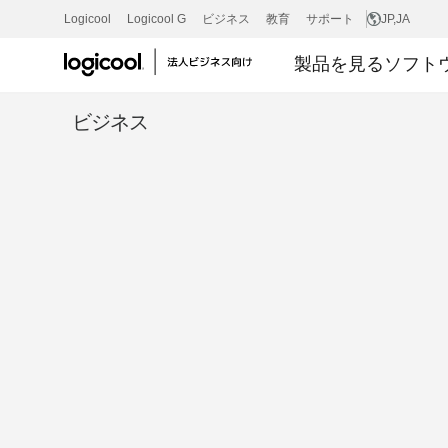
ロ
Logicool
Logicool G
ビジネス
教育
サポート
JP
,JA
製品を見る
ソフト
ジ
ビジネス
ク
ー
ル
サ