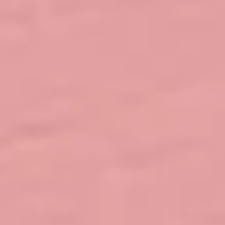
シ
ス
テ
ム、
機
器