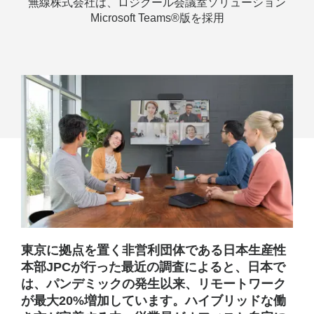
無線株式会社は、ロジクール会議室ソリューション
ジ
Microsoft Teams®版を採用
タ
ル
ト
ラ
ン
ス
フ
ォ
ー
東京に拠点を置く非営利団体である日本生産性
メ
本部JPCが行った最近の調査によると、日本で
ー
は、パンデミックの発生以来、リモートワーク
が最大20%増加しています。ハイブリッドな働