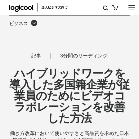
ロ
ジ
ビジネス
ク
ー
ル
記事
3分間のリーディング
製
ハイブリッドワークを
品
導入した多国籍企業が従
（MS
業員のためにビデオコ
TEAMS
ラボレーションを改善
用）
した方法
で
デ
働き方改革において使いやすさと高品質を求めた日本