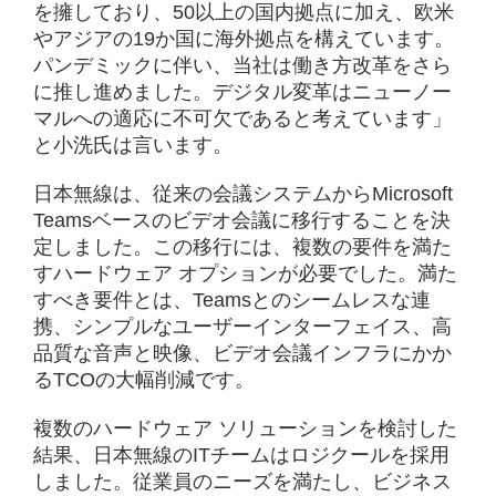
を擁しており、50以上の国内拠点に加え、欧米
やアジアの19か国に海外拠点を構えています。
パンデミックに伴い、当社は働き方改革をさら
に推し進めました。デジタル変革はニューノー
マルへの適応に不可欠であると考えています」
と小洗氏は言います。
日本無線は、従来の会議システムからMicrosoft
Teamsベースのビデオ会議に移行することを決
定しました。この移行には、複数の要件を満た
すハードウェア オプションが必要でした。満た
すべき要件とは、Teamsとのシームレスな連
携、シンプルなユーザーインターフェイス、高
品質な音声と映像、ビデオ会議インフラにかか
るTCOの大幅削減です。
複数のハードウェア ソリューションを検討した
結果、日本無線のITチームはロジクールを採用
しました。従業員のニーズを満たし、ビジネス