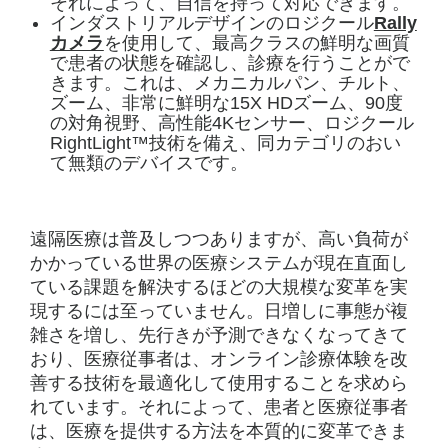
それによって、自信を持って対応できます。
インダストリアルデザインのロジクール
Rally
カメラ
を使用して、最高クラスの鮮明な画質
で患者の状態を確認し、診療を行うことがで
きます。これは、メカニカルパン、チルト、
ズーム、非常に鮮明な15X HDズーム、90度
の対角視野、高性能4Kセンサー、ロジクール
RightLight™技術を備え、同カテゴリのおい
て無類のデバイスです。
遠隔医療は普及しつつありますが、高い負荷が
かかっている世界の医療システムが現在直面し
ている課題を解決するほどの大規模な変革を実
現するには至っていません。日増しに事態が複
雑さを増し、先行きが予測できなくなってきて
おり、医療従事者は、オンライン診療体験を改
善する技術を最適化して使用することを求めら
れています。それによって、患者と医療従事者
は、医療を提供する方法を本質的に変革できま