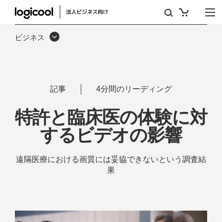
特
許
ビジネス
と
臨
床
記事
4分間のリーディング
医
特許と臨床医の体験に対
の
するビデオの影響
体
験
遠隔医療における画質には妥協できないという調査結
果
に
関
す