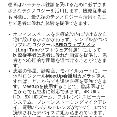
患者はバーチャル往診を受けるために必ずさま
ざまなテクノロジーを活用します。医療従事者
も同様に、最先端のテクノロジーを活用するこ
とで患者に優れた体験を提供できます。
オフィススペースを医療施設内に設けるか自
宅に設けるかにかかわらず、シンプルかつパ
ワフルなロジクール
BRIOウェブカメラ
（
Logi Tune
ソフトウェア付属）によって、
医療従事者は患者に優れた画質を提供し、患
者との心理的な距離を近づけることができま
す。
患者の部屋、診察室、モバイルカートに、一
体型ロジクール
MeetUp会議用カメラ
を導入
すれば、どこからでも遠隔医療を実施できま
す。MeetUpを使用することで、臨床医はど
こからでも患者に対応できます。4K Ultra
HD、5X HDズーム、フルレンジ スピーカー
システム、ブレーンストーミングマイクアレ
イ、電動パン/チルトレンズがすべて、1つの
洗練されたデバイスに組み込まれています。