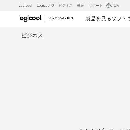
導
Logicool
Logicool G
ビジネス
教育
サポート
JP
,JA
製品を見る
ソフト
入
ビジネス
事
例：
ヘ
ン