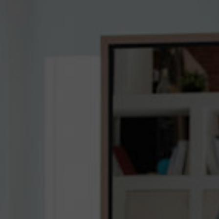
な
協
働
を
変
革