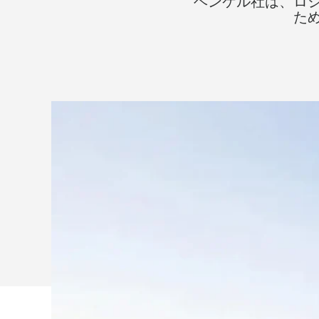
ヘンケル社は、ロジク
ケ
た
ル
社、
ロ
ジ
ク