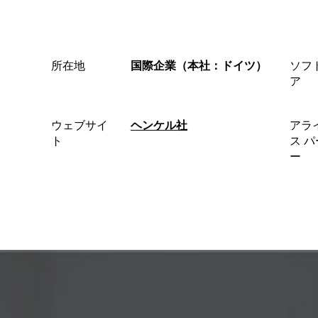
で
所在地
国際企業（本社：ドイツ）
ソフ
グ
ア
ロ
ウェブサイ
ヘンケル社
アラ
ト
ス 
ー
ー
バ
ル