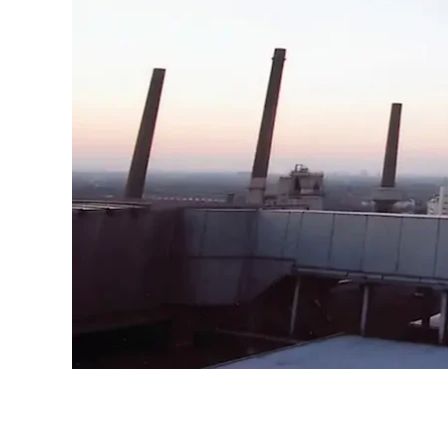
ー
ル
の
ビ
デ
オ