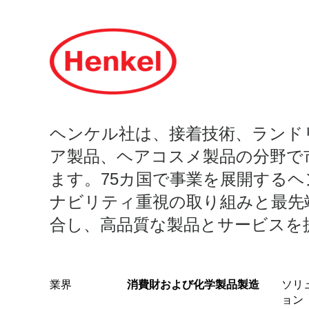
ソ
リ
ュ
ー
ヘンケル社は、接着技術、ランド
ア製品、ヘアコスメ製品の分野で
ます。75カ国で事業を展開する
シ
ナビリティ重視の取り組みと最先
合し、高品質な製品とサービスを
ョ
ン
業界
消費財および化学製品製造
ソリ
ョン