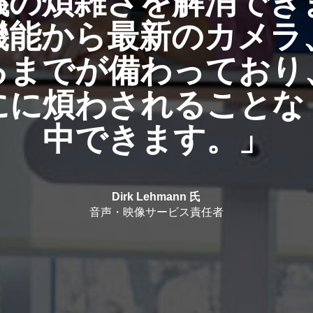
議の煩雑さを解消でき
機能から最新のカメラ
るまでが備わっており
にに煩わされることな
中できます。」
Dirk Lehmann 氏
音声・映像サービス責任者