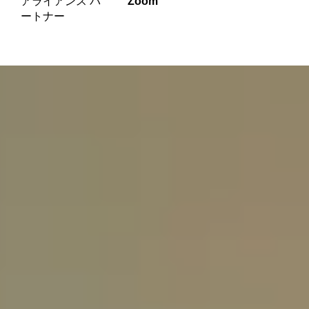
アライアンス パ
Zoom
テ
ートナー
ィ
を
密
接
に
維
持
し
て
い
る