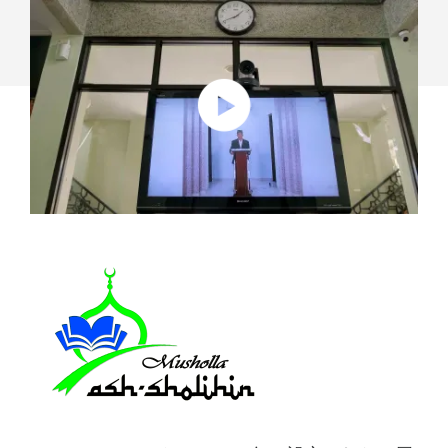
中、
ロ
ジ
ク
ー
ル
ル
ー
ム
ソ
リ
ュ