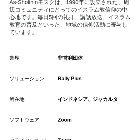
ー
As-Sholihinモスクは、1990年に設立された、周
シ
辺コミュニティにとってのイスラム教信仰の中
心地です。毎日5回の礼拝、講話放送、イスラム
ョ
教育の普及といった、地域の信仰活動に寄与し
ン
ています。
を
使
業界
非営利団体
用
し
ソリューション
Rally Plus
て
コ
所在地
インドネシア、ジャカルタ
ミ
ソフトウェア
Zoom
ュ
ニ