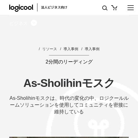
AS-
SHOLIHIN
ビジネス
モ
ス
リソース
導入事例
導入事例
ク
は、
2分間のリーディング
時
As-Sholihinモスク
代
の
As-Sholihinモスクは、時代の変化の中、ロジクールル
ームソリューションを使用してコミュニティを密接に
変
維持している
化
の