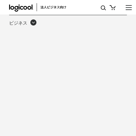
ロ
ジ
ビジネス
ク
ー
ル
SYNC
を
使
用
し
た、
ハ