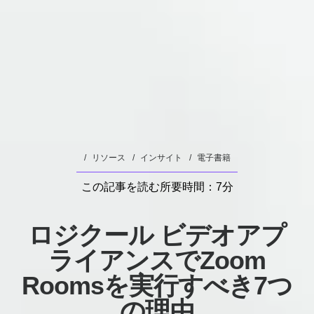
行
す
る
主
な
理
由
リソース
インサイト
電子書籍
この記事を読む所要時間：7分
ロジクール ビデオアプ
ライアンスでZoom
Roomsを実行すべき7つ
の理由