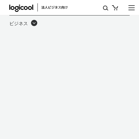
電
子
ビジネス
書
籍：
ロ
ジ
ク
ー
ル
ビ
デ
オ