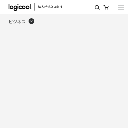
MICROSOFT
TEAMS
ビジネス
の
原
動
力、
お
よ
び
ユ
ー
ザ