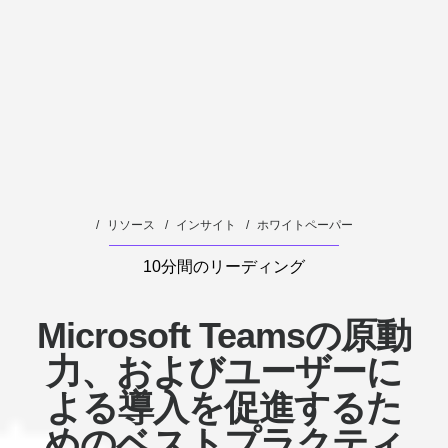
め
の
ベ
ス
ト
プ
ラ
リソース
インサイト
ホワイトペーパー
ク
10分間のリーディング
テ
ィ
Microsoft Teamsの原動
ス
力、およびユーザーに
よる導入を促進するた
めのベストプラクティ