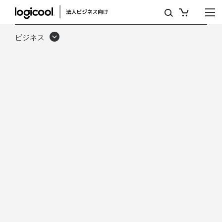
ホ
ワ
ビジネス
イ
ト
ペ
ー
パ
ー：
BYOD
か
ら
ZOOM