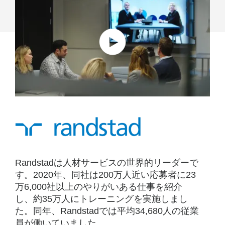
ー
ル
で
オ
ン
ラ
イ
ン
会
Randstadは人材サービスの世界的リーダーで
議
す。2020年、同社は200万人近い応募者に23
を
万6,000社以上のやりがいある仕事を紹介
し、約35万人にトレーニングを実施しまし
標
た。同年、Randstadでは平均34,680人の従業
員が働いていました。