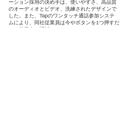
ーション採用の決め手は、使いやすさ、高品質
のオーディオとビデオ、洗練されたデザインで
した。また、Tapのワンタッチ通話参加システ
ムにより、同社従業員は今やボタンを1つ押すだ
けで世界中と通話できます。
結果
ロジクール ソリューションを導入したことで、
Randstadではビデオ会議に関する技術サポート
の必要性が低下しました。同社従業員はロジク
ール製品のシンプルさにより、移動の必要性を
抑えながらサステナビリティを高め、臨場感の
ある生産的な会議をすばやく実施できるように
なりました。ロジクールにより、Randstadは直
接対面のコミュニケーション体験を再現するこ