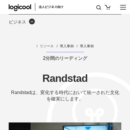
ケ
ー
ビジネス
ス
ス
リソース
導入事例
導入事例
タ
デ
2分間のリーディング
ィ：
Randstad
RANDSTAD
が
Randstadは、変化する時代において統一された文化
を確実にします。
ロ
ジ
ク