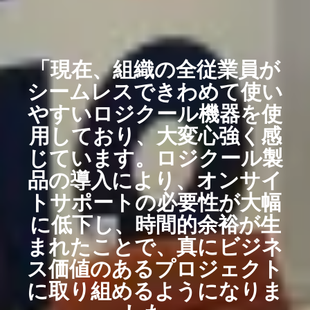
「現在、組織の全従業員が
シームレスできわめて使い
やすいロジクール機器を使
用しており、大変心強く感
じています。ロジクール製
品の導入により、オンサイ
トサポートの必要性が大幅
に低下し、時間的余裕が生
まれたことで、真にビジネ
ス価値のあるプロジェクト
に取り組めるようになりま