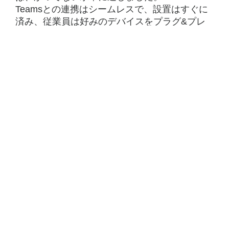
Teamsとの連携はシームレスで、設置はすぐに
済み、従業員は好みのデバイスをプラグ&プレ
イでシンプルに接続できています。Digitec
Galaxusは、会社の発展に伴ってより大きな成
功を目指し、さらなるロジクール会議室のセッ
トアップを計画しています。
こちらもご覧ください