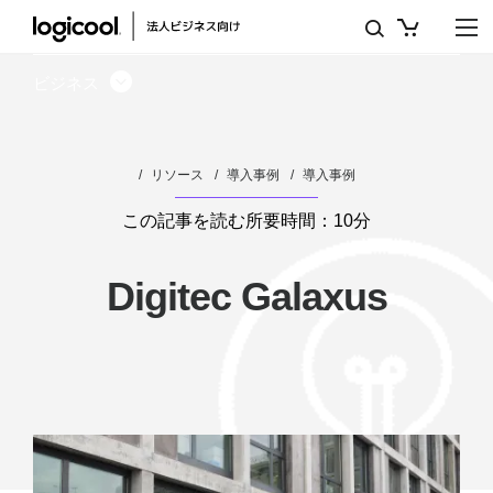
ロ
ジ
ビジネス
ク
ー
リソース
導入事例
導入事例
ル
が
この記事を読む所要時間：10分
DIGITEC
Digitec Galaxus
GALAXUS
AG
の
ハ
イ