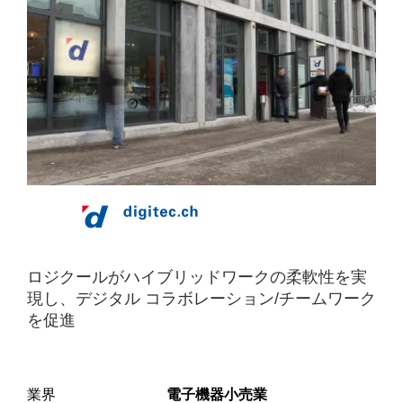
ブ
リ
ッ
ド
ワ
ー
ク
の
柔
ロジクールがハイブリッドワークの柔軟性を実
軟
現し、デジタル コラボレーション/チームワーク
を促進
性
を
業界
電子機器小売業