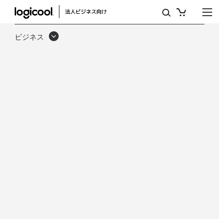
オ
ー
ビジネス
プ
ン
な
会
議
ス
ペ
ー
ス
を