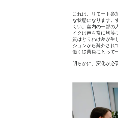
ド
会
これは、リモート参
な状態になります。
くい。室内の一部の
議
イクは声を常に均等
質はとりわけ差が生
ションから疎外され
を
働く従業員にとって
明らかに、変化が必
修
正