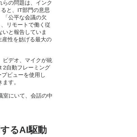
れらの問題は、インク
ると、IT部門の意思
、「公平な会議の欠
、リモートで働く従
ないと報告していま
議が生産性を妨げる最大の
、ビデオ、マイクが統
ight 2自動フレーミング
グループビューを使用し
きます。
会議室にいて、会話の中
するAI駆動