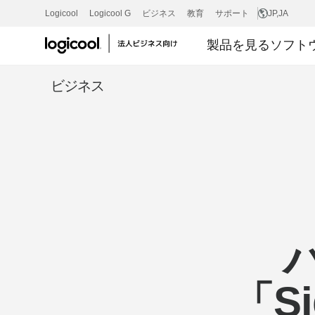
ホ
Logicool
Logicool G
ビジネス
教育
サポート
JP
,JA
製品を見る
ソフト
ワ
ビジネス
イ
ト
ペ
ー
「S