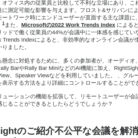
、オフィス内の従業員と比較して不利な立場にあり、こ
性に測定可能な影響を与えます。フロスト&サリバンによ
リモートワーク時にエンドユーザーが直面する主な課題に
1
。
また、
Microsoftの2022 Work Trends Index
によると
リッドで働く従業員の44%が会議中に一体感を感じてい
rk Trends Indexによると、非効率的なオンライン会
かりました。
る懸念に対処するために、多くの参加者が、オーディオ
 BarやRally Bar MiniなどのAI機能に加え、RightS
View、Speaker Viewなどを利用していました。 、
を表示する方法をより詳細にコントロールすることがで
Barソリューションの機能を拡張して、リモートユーザーが
感じることができるとしたらどうでしょうか？
ightのご紹介不公平な会議を解消