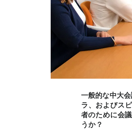
て
ハ
イ
ブ
リ
一般的な中大会
ッ
ラ、およびスピ
者のために会
うか？