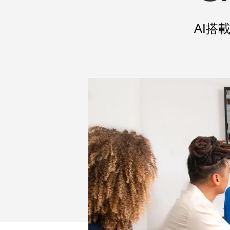
パ
AI
ー
SIGHT
を
使
っ