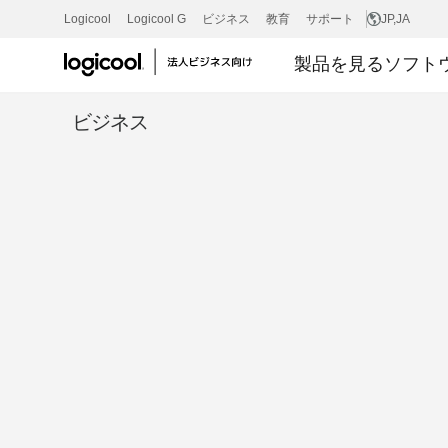
製
Logicool
Logicool G
ビジネス
教育
サポート
JP
,JA
製品を見る
ソフト
品
ビジネス
レ
ビ
ュ
ー：