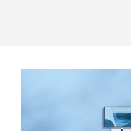
イ
ア
ン
ス
モ
ー