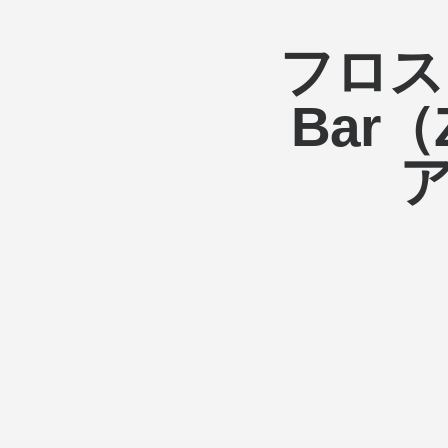
リ
フロス
バ
Bar
ン
に
よ
る