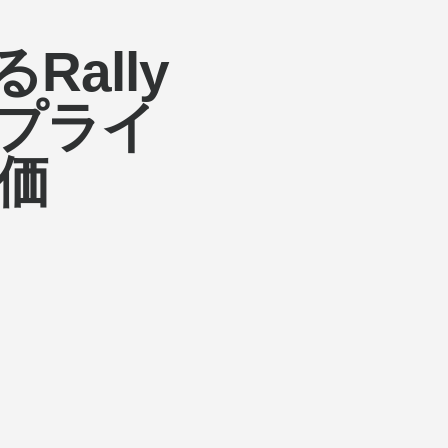
ally
アプライ
価