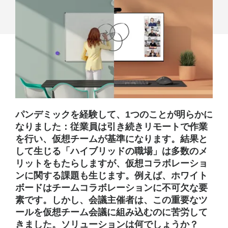
オ
会
議
に
導
入
す
パンデミックを経験して、1つのことが明らかに
なりました：従業員は引き続きリモートで作業
る
を行い、仮想チームが基準になります。結果と
方
して生じる「ハイブリッドの職場」は多数のメ
リットをもたらしますが、仮想コラボレーショ
法
ンに関する課題も生じます。例えば、ホワイト
ボードはチームコラボレーションに不可欠な要
素です。しかし、会議主催者は、この重要なツ
ールを仮想チーム会議に組み込むのに苦労して
きました。ソリューションは何でしょうか？