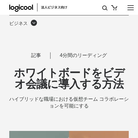
仮
想
ビジネス
ホ
ワ
イ
記事
4分間のリーディング
ト
ホワイトボードをビデ
ボ
オ会議に導入する方法
ー
ド
ハイブリッドな職場における仮想チーム コラボレーシ
ョンを可能にする
を
ビ
デ