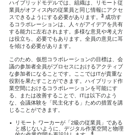
ハイブリッドモデルでは、組織は、リモート従
業員がオフィス内の従業員と同じ情報にアクセ
3
スできるようにする必要があります。
ハイブリッ
成功す
るコラボレーションは、人々がアイデアを共有
する能力に左右されます。多様な意見や考え方
は役立ち、必要でもあります。全員の意見に耳
を傾ける必要があります。
このため、仮想コラボレーションの目標は、会
議の参加者全員がプロセスにおけるアクティブ
な参加者になることです。ここではITが貴重な
役割を果たすことができます。ハイブリッド作
業空間におけるコラボレーションを可能にす
る、または改善することで、ITは以下のよう
な、会議体験を「民主化する」ための措置を講
じることができます。
リモート ワーカーが「2級の従業員」である
と感じないように、デジタル作業空間と物理
4
的な作業空間を再設計します。
Stefan H