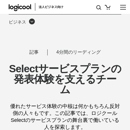
SELECT
サ
ビジネス
ー
ビ
ス
記事
4分間のリーディング
プ
Selectサービスプランの
ラ
発表体験を支えるチー
ン
ム
の
発
優れたサービス体験の中核は何かもちろん反対
表
側の人々もです。この記事では、ロジクール
Selectのサービスプランの舞台裏で働いている
体
人を探索します。