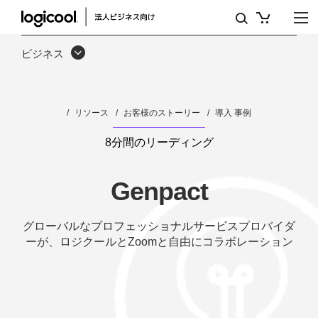
GENPACT
が
ビジネス
ロ
ジ
リソース
お客様のストーリー
導入 事例
ク
ー
8分間のリーディング
ル
Genpact
と
ZOOM
グローバルなプロフェッショナルサービスプロバイダ
ーが、ロジクールとZoomと自由にコラボレーション
で
ハ
イ