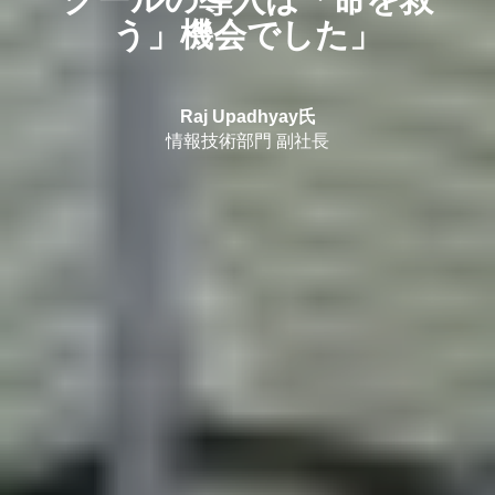
う」機会でした」
Raj Upadhyay氏
情報技術部門 副社長