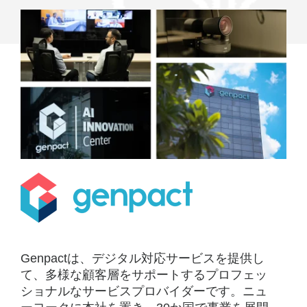
ブ
リ
ッ
ド
コ
ラ
ボ
レ
ー
シ
ョ
Genpactは、デジタル対応サービスを提供し
て、多様な顧客層をサポートするプロフェッ
ン
ショナルなサービスプロバイダーです。ニュ