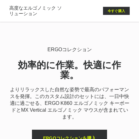
ERGO
高度なエルゴノミック ソ
今すぐ購入
リューション
キ
ー
ボ
ERGOコレクション
ー
ド
効率的に作業。快適に作
業。
マ
ウ
よりリラックスした自然な姿勢で最高のパフォーマン
ス
スを発揮。このカスタム設計のセットには、一日中快
適に過ごせる、ERGO K860 エルゴノミック キーボー
ヘ
ドとMX Vertical エルゴノミック マウスが含まれてい
ます。
ッ
ド
ERGOコレクションを購入