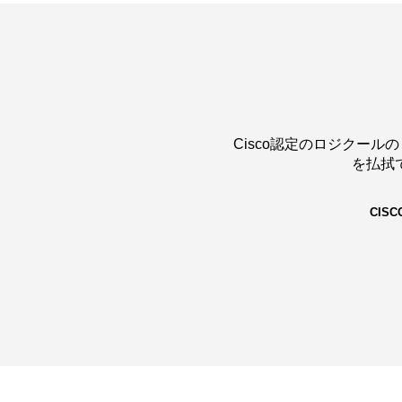
–
CISCO
Cisco認定のロジクー
を払拭
CIS