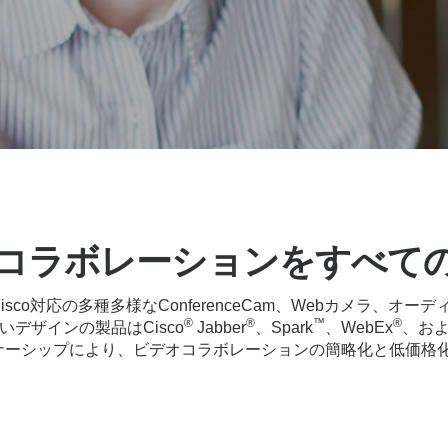
コラボレーションをすべて
Cisco対応の多種多様なConferenceCam、Webカメラ、オ
®
®
™
®
デザインの製品はCisco
Jabber
、Spark
、WebEx
、およ
ートナーシップにより、ビデオコラボレーションの簡略化と低価格