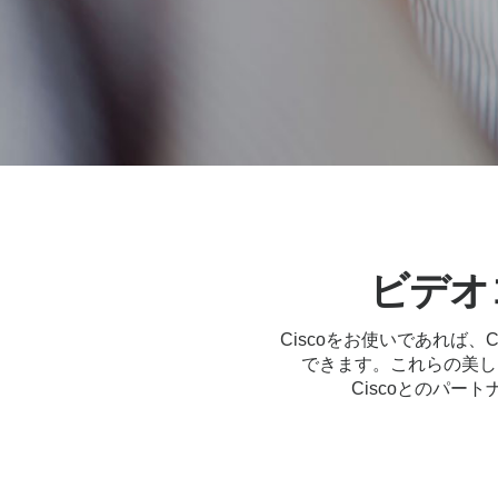
略
パ
ー
ト
ビデオ
ナ
Ciscoをお使いであれば、
できます。これらの美しい
Ciscoとのパ
ー