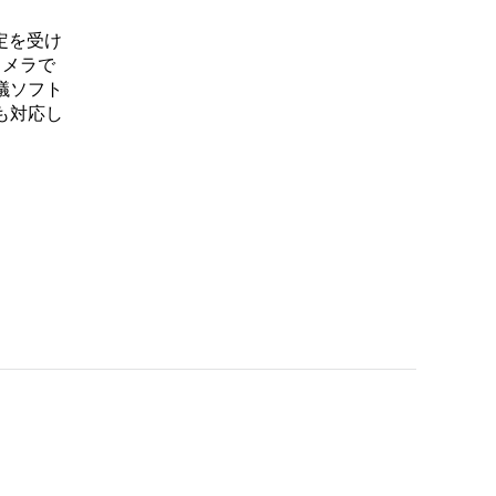
r認定を受け
カメラで
議ソフト
も対応し