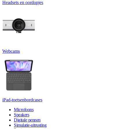
Headsets en oordopjes
Webcams
iPad-toetsenbordcases
Microfoons
Speakers
Digitale pennen
Simulatie-uitrusting