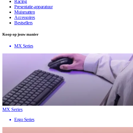
Racing
Presentatie-apparatuur
Muismatten
Accessoires
Bestsellers
Koop op jouw manier
MX Series
MX Series
Ergo Series