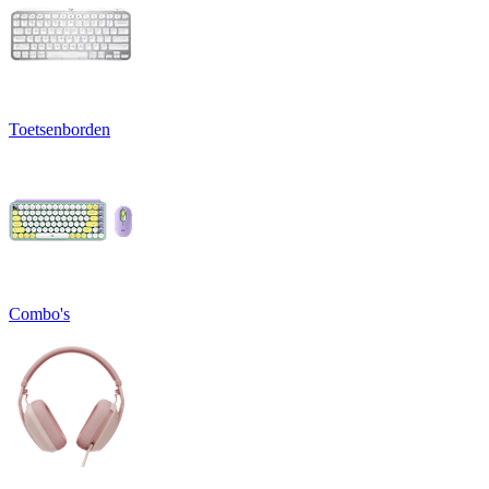
Toetsenborden
Combo's