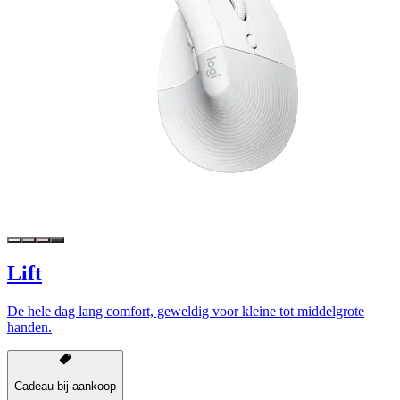
Lift
De hele dag lang comfort, geweldig voor kleine tot middelgrote
handen.
Cadeau bij aankoop