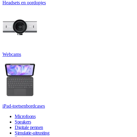
Headsets en oordopjes
Webcams
iPad-toetsenbordcases
Microfoons
Speakers
Digitale pennen
Simulatie-uitrusting