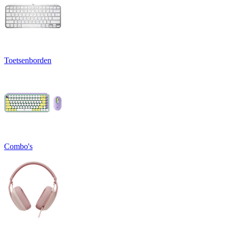
Toetsenborden
Combo's