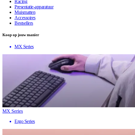
Racing
Presentatie-apparatuur
Muismatten
Accessoires
Bestsellers
Koop op jouw manier
MX Series
MX Series
Ergo Series