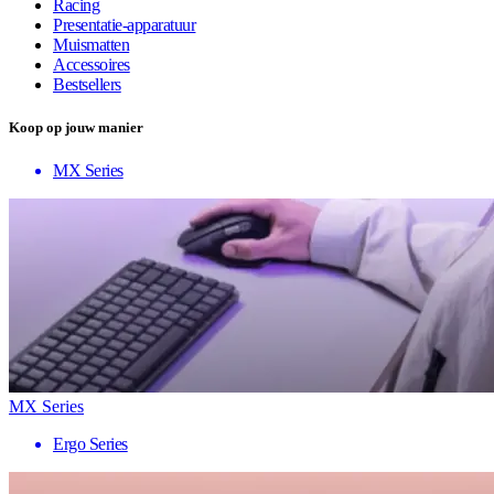
Racing
Presentatie-apparatuur
Muismatten
Accessoires
Bestsellers
Koop op jouw manier
MX Series
MX Series
Ergo Series