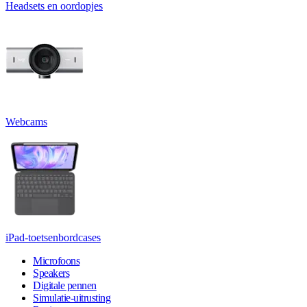
Headsets en oordopjes
Webcams
iPad-toetsenbordcases
Microfoons
Speakers
Digitale pennen
Simulatie-uitrusting