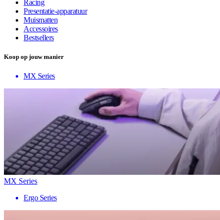
Racing
Presentatie-apparatuur
Muismatten
Accessoires
Bestsellers
Koop op jouw manier
MX Series
MX Series
Ergo Series