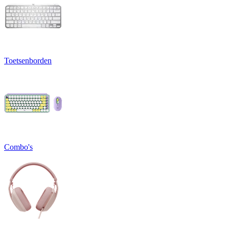
Toetsenborden
Combo's