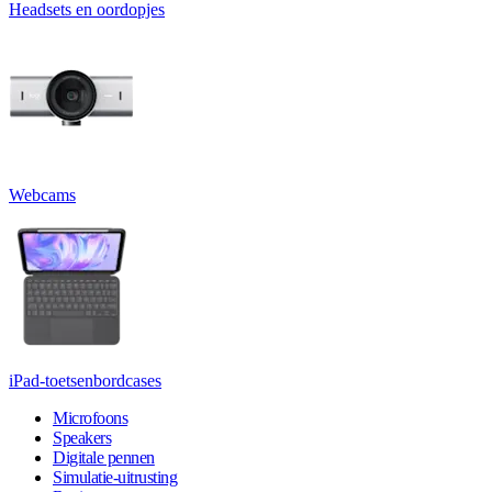
Headsets en oordopjes
Webcams
iPad-toetsenbordcases
Microfoons
Speakers
Digitale pennen
Simulatie-uitrusting